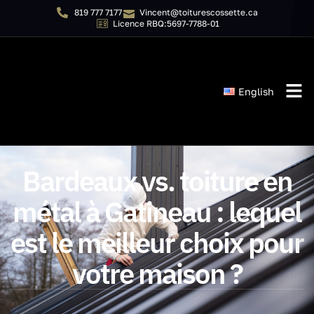
819 777 7177
Vincent@toiturescossette.ca
Licence RBQ:5697-7788-01
English
Bardeaux vs. toiture en
métal à Gatineau : lequel
est le meilleur choix pour
votre maison ?