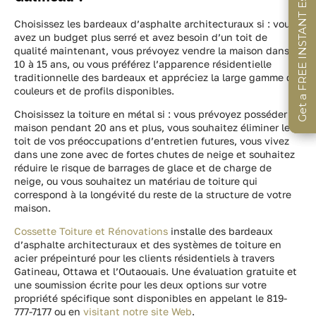
Get a FREE INSTANT Estimate
Get a FREE INSTANT Estimate
Get a FREE INSTANT Estimate
Choisissez les bardeaux d’asphalte architecturaux si : vous
avez un budget plus serré et avez besoin d’un toit de
qualité maintenant, vous prévoyez vendre la maison dans
10 à 15 ans, ou vous préférez l’apparence résidentielle
traditionnelle des bardeaux et appréciez la large gamme de
couleurs et de profils disponibles.
Choisissez la toiture en métal si : vous prévoyez posséder la
maison pendant 20 ans et plus, vous souhaitez éliminer le
toit de vos préoccupations d’entretien futures, vous vivez
dans une zone avec de fortes chutes de neige et souhaitez
réduire le risque de barrages de glace et de charge de
neige, ou vous souhaitez un matériau de toiture qui
correspond à la longévité du reste de la structure de votre
maison.
Cossette Toiture et Rénovations
installe des bardeaux
d’asphalte architecturaux et des systèmes de toiture en
acier prépeinturé pour les clients résidentiels à travers
Gatineau, Ottawa et l’Outaouais. Une évaluation gratuite et
une soumission écrite pour les deux options sur votre
propriété spécifique sont disponibles en appelant le 819-
777-7177 ou en
visitant notre site Web
.