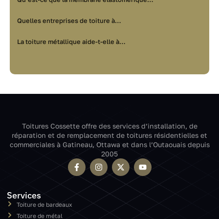
Quelles entreprises de toiture à…
La toiture métallique aide-t-elle à…
Toitures Cossette offre des services d’installation, de
réparation et de remplacement de toitures résidentielles et
commerciales à Gatineau, Ottawa et dans l’Outaouais depuis
2005
Services
Toiture de bardeaux
Toiture de métal