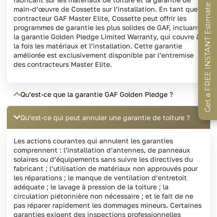
Get a FREE INSTANT Estimate
Get a FREE INSTANT Estimate
Get a FREE INSTANT Estimate
main-d’œuvre de Cossette sur l’installation. En tant que
contracteur GAF Master Elite, Cossette peut offrir les
programmes de garantie les plus solides de GAF, incluant
la garantie Golden Pledge Limited Warranty, qui couvre à
la fois les matériaux et l’installation. Cette garantie
améliorée est exclusivement disponible par l’entremise
des contracteurs Master Elite.
Qu’est-ce que la garantie GAF Golden Pledge ?
Qu’est-ce qui peut annuler une garantie de toiture ?
Les actions courantes qui annulent les garanties
comprennent : l’installation d’antennes, de panneaux
solaires ou d’équipements sans suivre les directives du
fabricant ; l’utilisation de matériaux non approuvés pour
les réparations ; le manque de ventilation d’entretoit
adéquate ; le lavage à pression de la toiture ; la
circulation piétonnière non nécessaire ; et le fait de ne
pas réparer rapidement les dommages mineurs. Certaines
garanties exigent des inspections professionnelles