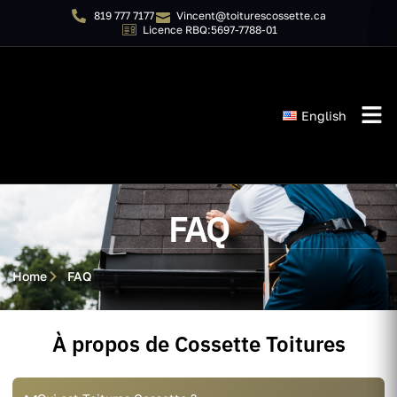
819 777 7177
Vincent@toiturescossette.ca
Licence RBQ:5697-7788-01
English
FAQ
Home
FAQ
À propos de Cossette Toitures