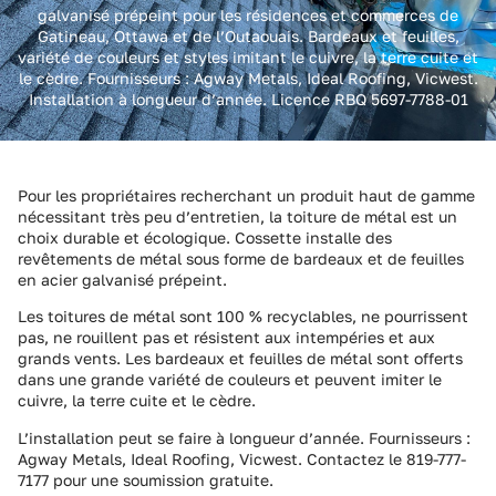
galvanisé prépeint pour les résidences et commerces de
Gatineau, Ottawa et de l’Outaouais. Bardeaux et feuilles,
variété de couleurs et styles imitant le cuivre, la terre cuite et
le cèdre. Fournisseurs : Agway Metals, Ideal Roofing, Vicwest.
Installation à longueur d’année. Licence RBQ 5697-7788-01
Pour les propriétaires recherchant un produit haut de gamme
nécessitant très peu d’entretien, la toiture de métal est un
choix durable et écologique. Cossette installe des
revêtements de métal sous forme de bardeaux et de feuilles
en acier galvanisé prépeint.
Les toitures de métal sont 100 % recyclables, ne pourrissent
pas, ne rouillent pas et résistent aux intempéries et aux
grands vents. Les bardeaux et feuilles de métal sont offerts
dans une grande variété de couleurs et peuvent imiter le
cuivre, la terre cuite et le cèdre.
L’installation peut se faire à longueur d’année. Fournisseurs :
Agway Metals, Ideal Roofing, Vicwest. Contactez le 819-777-
7177 pour une soumission gratuite.