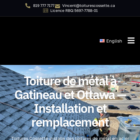
819 777 7177
Vincent@toiturescossette.ca
Licence RBQ:5697-7788-01
English
Toiture de métal à
Gatineau et Ottawa —
Installation et
remplacement
Toitures Cossette installe des toitures de métal en acier