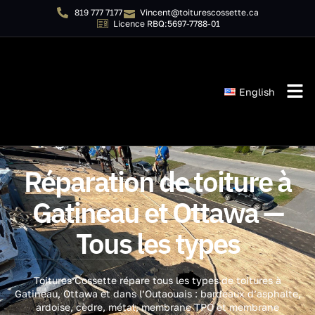
819 777 7177
Vincent@toiturescossette.ca
Licence RBQ:5697-7788-01
English
Réparation de toiture à
Gatineau et Ottawa —
Tous les types
Toitures Cossette répare tous les types de toitures à
Gatineau, Ottawa et dans l’Outaouais : bardeaux d’asphalte,
ardoise, cèdre, métal, membrane TPO et membrane