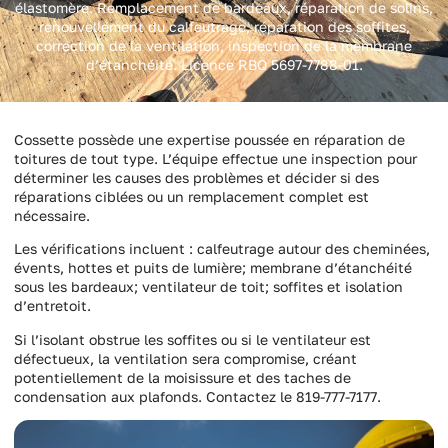
élastomère. Remplacement de bardeaux, réparation de solins,
renouvellement du calfeutrage, réparation des soffites,
correction de la ventilation, inspection de la membrane
d’étanchéité. Licence RBQ 5697-7788-01.
Cossette possède une expertise poussée en réparation de
toitures de tout type. L’équipe effectue une inspection pour
déterminer les causes des problèmes et décider si des
réparations ciblées ou un remplacement complet est
nécessaire.
Les vérifications incluent : calfeutrage autour des cheminées,
évents, hottes et puits de lumière; membrane d’étanchéité
sous les bardeaux; ventilateur de toit; soffites et isolation
d’entretoit.
Si l’isolant obstrue les soffites ou si le ventilateur est
défectueux, la ventilation sera compromise, créant
potentiellement de la moisissure et des taches de
condensation aux plafonds. Contactez le 819-777-7177.