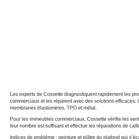
Toitures Cossette répare et installe les toits plats comm
métal. Réparation de fuites, rapiéçage, vérification de la
Les experts de Cossette diagnostiquent rapidement les pro
commerciaux et les réparent avec des solutions efficaces. L
membranes élastomères, TPO et métal.
Pour les immeubles commerciaux, Cossette vérifie les ventil
leur nombre est suffisant et effectue les réparations de calf
Indices de problème : peinture et plâtre du plafond qui s’éca