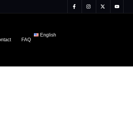
English
ntact
FAQ
n de toit plat
au et Ottawa