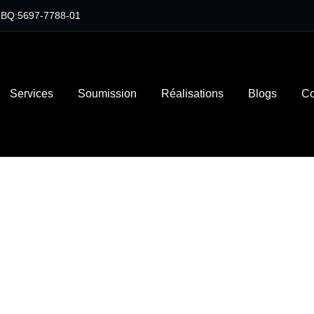
RBQ:5697-7788-01
Services
Soumission
Réalisations
Blogs
Co
et installatio
ial à Gatine