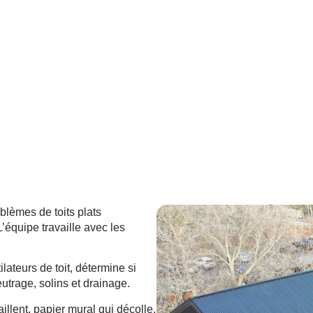
erciaux à Gatineau, Ottawa et dans l’Outaouais. Membranes élas
 ventilation, réfection complète. Urgence commerciale 24/7. Lic
blèmes de toits plats
’équipe travaille avec les
ateurs de toit, détermine si
eutrage, solins et drainage.
illent, papier mural qui décolle,