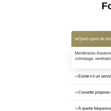
F
Quels types de toi
Membranes élastomèr
colmatage, ventilatio
Existe-t-il un serv
Cossette propose-t
À quelle fréquence 