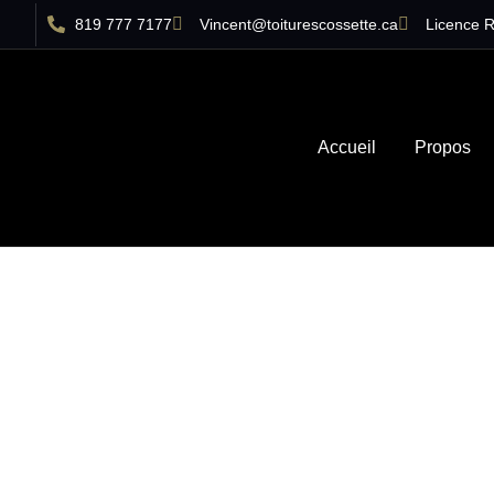
819 777 7177
Vincent@toiturescossette.ca
Licence 
Accueil
Propos
Réparation 
commerc