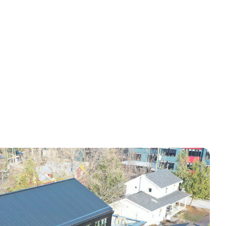
tomères, membranes TPO et systèmes de toiture plate en
ence RBQ 5697-7788-01.