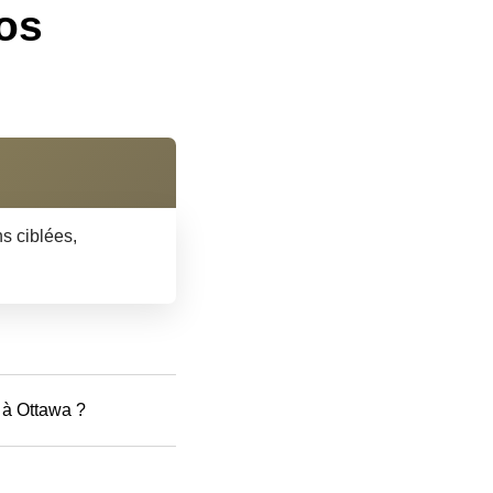
os
s ciblées,
 à Ottawa ?