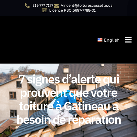
819 777 7177
Vincent@toiturescossette.ca
Licence RBQ:5697-7788-01
English
7 signes d’alerte qui
prouvent que votre
toiture à Gatineau a
besoin de réparation