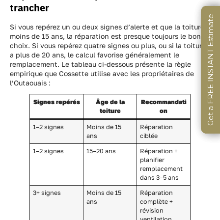
trancher
Get a FREE INSTANT Estimate
Get a FREE INSTANT Estimate
Get a FREE INSTANT Estimate
Si vous repérez un ou deux signes d’alerte et que la toiture a
moins de 15 ans, la réparation est presque toujours le bon
choix. Si vous repérez quatre signes ou plus, ou si la toiture
a plus de 20 ans, le calcul favorise généralement le
remplacement. Le tableau ci-dessous présente la règle
empirique que Cossette utilise avec les propriétaires de
l’Outaouais :
Signes repérés
Âge de la
Recommandati
toiture
on
1–2 signes
Moins de 15
Réparation
ans
ciblée
1–2 signes
15–20 ans
Réparation +
planifier
remplacement
dans 3–5 ans
3+ signes
Moins de 15
Réparation
ans
complète +
révision
ventilation