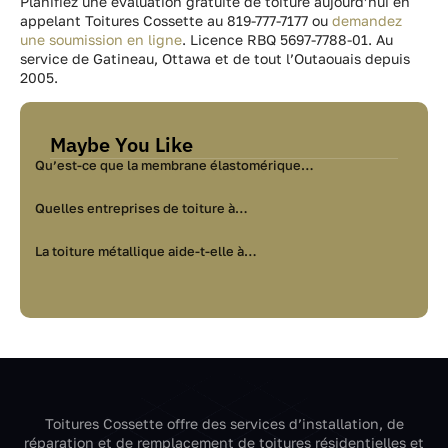
Planifiez une évaluation gratuite de toiture aujourd’hui en
appelant Toitures Cossette au 819-777-7177 ou
demandez
une soumission en ligne
. Licence RBQ 5697-7788-01. Au
service de Gatineau, Ottawa et de tout l’Outaouais depuis
2005.
Maybe You Like
Qu’est-ce que la membrane élastomérique…
Quelles entreprises de toiture à…
La toiture métallique aide-t-elle à…
Toitures Cossette offre des services d’installation, de
réparation et de remplacement de toitures résidentielles et