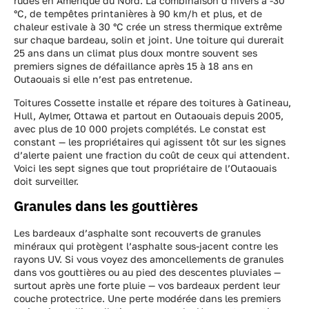
rudes en Amérique du Nord. La combinaison d’hivers à -30
°C, de tempêtes printanières à 90 km/h et plus, et de
chaleur estivale à 30 °C crée un stress thermique extrême
sur chaque bardeau, solin et joint. Une toiture qui durerait
25 ans dans un climat plus doux montre souvent ses
premiers signes de défaillance après 15 à 18 ans en
Outaouais si elle n’est pas entretenue.
Toitures Cossette installe et répare des toitures à Gatineau,
Hull, Aylmer, Ottawa et partout en Outaouais depuis 2005,
avec plus de 10 000 projets complétés. Le constat est
constant — les propriétaires qui agissent tôt sur les signes
d’alerte paient une fraction du coût de ceux qui attendent.
Voici les sept signes que tout propriétaire de l’Outaouais
doit surveiller.
Granules dans les gouttières
Les bardeaux d’asphalte sont recouverts de granules
minéraux qui protègent l’asphalte sous-jacent contre les
rayons UV. Si vous voyez des amoncellements de granules
dans vos gouttières ou au pied des descentes pluviales —
surtout après une forte pluie — vos bardeaux perdent leur
couche protectrice. Une perte modérée dans les premiers