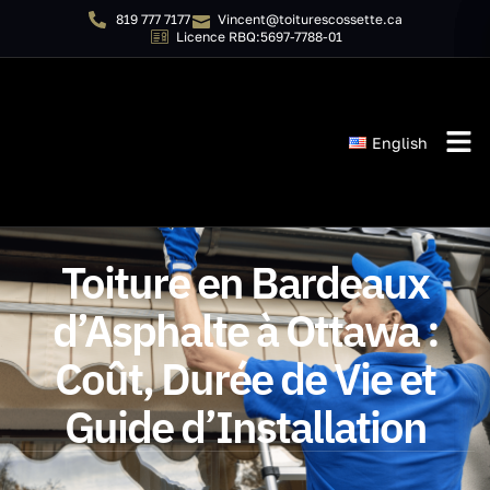
819 777 7177
Vincent@toiturescossette.ca
Licence RBQ:5697-7788-01
English
Toiture en Bardeaux
d’Asphalte à Ottawa :
Coût, Durée de Vie et
Guide d’Installation