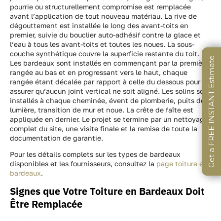
pourrie ou structurellement compromise est remplacée
avant l’application de tout nouveau matériau. La rive de
dégouttement est installée le long des avant-toits en
premier, suivie du bouclier auto-adhésif contre la glace et
l’eau à tous les avant-toits et toutes les noues. La sous-
couche synthétique couvre la superficie restante du toit.
Get a FREE INSTANT Estimate
Get a FREE INSTANT Estimate
Get a FREE INSTANT Estimate
Les bardeaux sont installés en commençant par la première
rangée au bas et en progressant vers le haut, chaque
rangée étant décalée par rapport à celle du dessous pour
assurer qu’aucun joint vertical ne soit aligné. Les solins sont
installés à chaque cheminée, évent de plomberie, puits de
lumière, transition de mur et noue. La crête de faîte est
appliquée en dernier. Le projet se termine par un nettoyage
complet du site, une visite finale et la remise de toute la
documentation de garantie.
Pour les détails complets sur les types de bardeaux
disponibles et les fournisseurs, consultez la
page toiture en
bardeaux
.
Signes que Votre Toiture en Bardeaux Doit
Être Remplacée