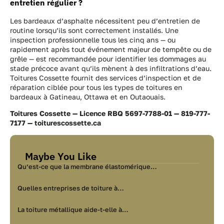
entretien régulier ?
Les bardeaux d’asphalte nécessitent peu d’entretien de
routine lorsqu’ils sont correctement installés. Une
inspection professionnelle tous les cinq ans — ou
rapidement après tout événement majeur de tempête ou de
grêle — est recommandée pour identifier les dommages au
stade précoce avant qu’ils mènent à des infiltrations d’eau.
Toitures Cossette fournit des services d’inspection et de
réparation ciblée pour tous les types de toitures en
bardeaux à Gatineau, Ottawa et en Outaouais.
Toitures Cossette — Licence RBQ 5697-7788-01 — 819-777-
7177 — toiturescossette.ca
Maybe You Like
Qu’est-ce que la membrane élastomérique…
Quelles entreprises de toiture à…
La toiture métallique aide-t-elle à…