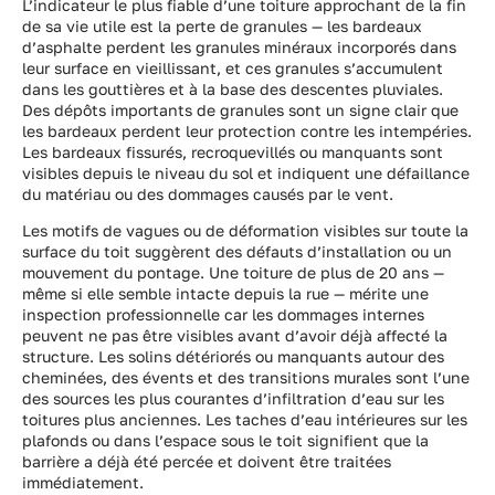
L’indicateur le plus fiable d’une toiture approchant de la fin
de sa vie utile est la perte de granules — les bardeaux
d’asphalte perdent les granules minéraux incorporés dans
leur surface en vieillissant, et ces granules s’accumulent
dans les gouttières et à la base des descentes pluviales.
Des dépôts importants de granules sont un signe clair que
les bardeaux perdent leur protection contre les intempéries.
Les bardeaux fissurés, recroquevillés ou manquants sont
visibles depuis le niveau du sol et indiquent une défaillance
du matériau ou des dommages causés par le vent.
Les motifs de vagues ou de déformation visibles sur toute la
surface du toit suggèrent des défauts d’installation ou un
mouvement du pontage. Une toiture de plus de 20 ans —
même si elle semble intacte depuis la rue — mérite une
inspection professionnelle car les dommages internes
peuvent ne pas être visibles avant d’avoir déjà affecté la
structure. Les solins détériorés ou manquants autour des
cheminées, des évents et des transitions murales sont l’une
des sources les plus courantes d’infiltration d’eau sur les
toitures plus anciennes. Les taches d’eau intérieures sur les
plafonds ou dans l’espace sous le toit signifient que la
barrière a déjà été percée et doivent être traitées
immédiatement.