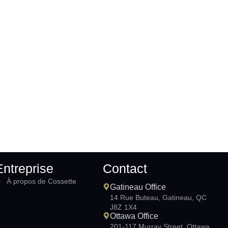
Entreprise
Contact
À propos de Cossette
Gatineau Office
14 Rue Buteau, Gatineau, QC
J8Z 1X4
Ottawa Office
201-117 Murray Street, Ottawa,