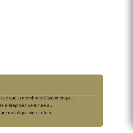
t-ce que la membrane élastomérique…
es entreprises de toiture à…
ture métallique aide-t-elle à…