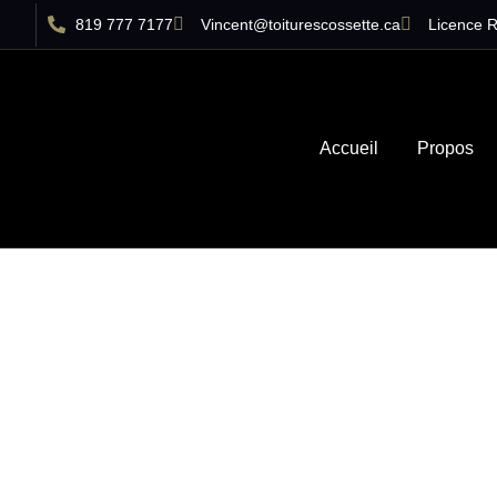
819 777 7177
Vincent@toiturescossette.ca
Licence 
Accueil
Propos