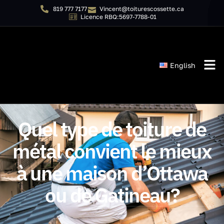
819 777 7177
Vincent@toiturescossette.ca
Licence RBQ:5697-7788-01
English
Quel type de toiture de
métal convient le mieux
à une maison d’Ottawa
ou de Gatineau?