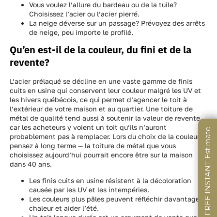
Vous voulez l’allure du bardeau ou de la tuile?
Choisissez l’acier ou l’acier pierré.
La neige déverse sur un passage? Prévoyez des arrêts
de neige, peu importe le profilé.
Qu’en est-il de la couleur, du fini et de la
revente?
L’acier prélaqué se décline en une vaste gamme de finis
cuits en usine qui conservent leur couleur malgré les UV et
les hivers québécois, ce qui permet d’agencer le toit à
l’extérieur de votre maison et au quartier. Une toiture de
métal de qualité tend aussi à soutenir la valeur de revente,
car les acheteurs y voient un toit qu’ils n’auront
Get a FREE INSTANT Estimate
Get a FREE INSTANT Estimate
Get a FREE INSTANT Estimate
probablement pas à remplacer. Lors du choix de la couleur,
pensez à long terme — la toiture de métal que vous
choisissez aujourd’hui pourrait encore être sur la maison
dans 40 ans.
Les finis cuits en usine résistent à la décoloration
causée par les UV et les intempéries.
Les couleurs plus pâles peuvent réfléchir davantage la
chaleur et aider l’été.