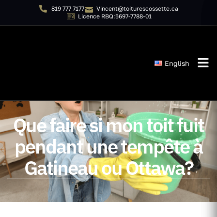
819 777 7177
Vincent@toiturescossette.ca
Licence RBQ:5697-7788-01
English
Que faire si mon toit fuit
pendant une tempête à
Gatineau ou Ottawa?