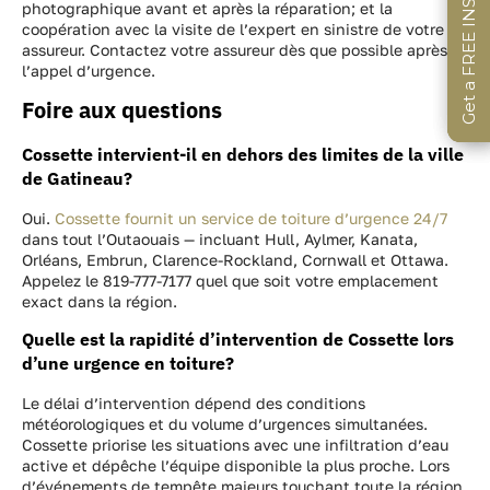
Get a FREE INSTANT Estimate
Get a FREE INSTANT Estimate
Get a FREE INSTANT Estimate
photographique avant et après la réparation; et la
coopération avec la visite de l’expert en sinistre de votre
assureur. Contactez votre assureur dès que possible après
l’appel d’urgence.
Foire aux questions
Cossette intervient-il en dehors des limites de la ville
de Gatineau?
Oui.
Cossette fournit un service de toiture d’urgence 24/7
dans tout l’Outaouais — incluant Hull, Aylmer, Kanata,
Orléans, Embrun, Clarence-Rockland, Cornwall et Ottawa.
Appelez le 819-777-7177 quel que soit votre emplacement
exact dans la région.
Quelle est la rapidité d’intervention de Cossette lors
d’une urgence en toiture?
Le délai d’intervention dépend des conditions
météorologiques et du volume d’urgences simultanées.
Cossette priorise les situations avec une infiltration d’eau
active et dépêche l’équipe disponible la plus proche. Lors
d’événements de tempête majeurs touchant toute la région