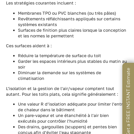
Les stratégies courantes incluent :
Membranes TPO ou PVC blanches (ou très pâles)
Revêtements réfléchissants appliqués sur certains
systèmes existants
Surfaces de finition plus claires lorsque la conception
et les normes le permettent
Ces surfaces aident à :
Réduire la température de surface du toit
Garder les espaces intérieurs plus stables du matin au
soir
Get a FREE INSTANT Estimate
Get a FREE INSTANT Estimate
Get a FREE INSTANT Estimate
Diminuer la demande sur les systèmes de
climatisation
L’isolation et la gestion de l’air/vapeur comptent tout
autant. Pour les toits plats, cela signifie généralement :
Une valeur R d’isolation adéquate pour limiter l’entrée
de chaleur dans le bâtiment
Un pare-vapeur et une étanchéité à l’air bien
exécutés pour contrôler l’humidité
Des drains, gargouilles (scuppers) et pentes bien
conçus afin d’éviter l’eau stagnante