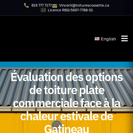
819 777 7177
Vincent@toiturescossette.ca
Licence RBQ:5697-7788-01
English
Évaluation des options
de toiture plate
commerciale face à la
chaleur estivale de
Gatineau