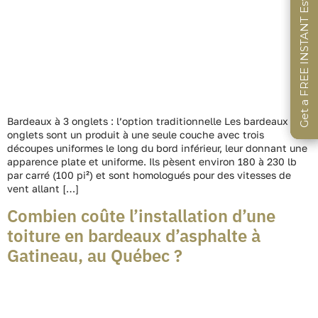
Get a FREE INSTANT Estimate
Get a FREE INSTANT Estimate
Get a FREE INSTANT Estimate
Bardeaux à 3 onglets : l’option traditionnelle Les bardeaux à 3
onglets sont un produit à une seule couche avec trois
découpes uniformes le long du bord inférieur, leur donnant une
apparence plate et uniforme. Ils pèsent environ 180 à 230 lb
par carré (100 pi²) et sont homologués pour des vitesses de
vent allant […]
Combien coûte l’installation d’une
toiture en bardeaux d’asphalte à
Gatineau, au Québec ?