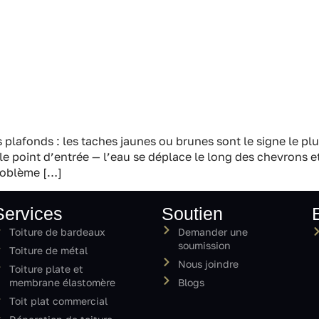
s plafonds : les taches jaunes ou brunes sont le signe le plu
e point d’entrée — l’eau se déplace le long des chevrons et
roblème […]
Services
Soutien
Toiture de bardeaux
Demander une
soumission
Toiture de métal
Nous joindre
Toiture plate et
membrane élastomère
Blogs
Toit plat commercial