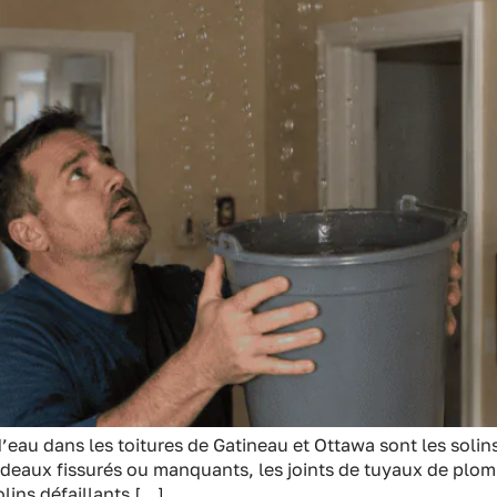
d’eau dans les toitures de Gatineau et Ottawa sont les soli
rdeaux fissurés ou manquants, les joints de tuyaux de plomb
olins défaillants […]