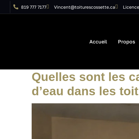
819 777 7177
Vincent@toiturescossette.ca
Licence
Accueil
Propos
Catégorie :
Roo
Quelles sont les c
d’eau dans les toi