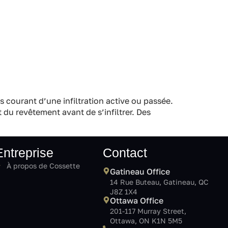
s courant d’une infiltration active ou passée.
 du revêtement avant de s’infiltrer. Des
Entreprise
Contact
À propos de Cossette
Gatineau Office
14 Rue Buteau, Gatineau, QC
J8Z 1X4
Ottawa Office
201-117 Murray Street,
Ottawa, ON K1N 5M5